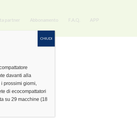
ta partner
Abbonamento
F.A.Q.
APP
CHIUDI
ocompattatore
te davanti alla
NTO
 prossimi giorni,
rete di ecocompattatori
conta su 29 macchine (18