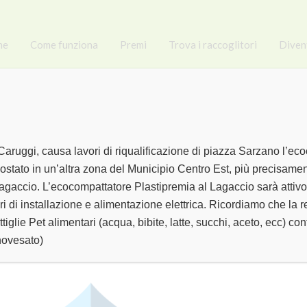
me
Come funziona
Premi
Trova i raccoglitori
Diven
Caruggi, causa lavori di riqualificazione di piazza Sarzano l’ec
ostato in un’altra zona del Municipio Centro Est, più precisamen
UZZO ABBIGLIAME
gaccio. L’ecocompattatore Plastipremia al Lagaccio sarà attivo i
ri di installazione e alimentazione elettrica. Ricordiamo che la 
ttiglie Pet alimentari (acqua, bibite, latte, succhi, aceto, ecc) 
novesato)