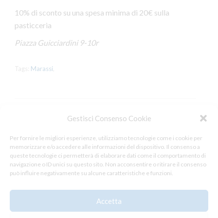
10% di sconto su una spesa minima di 20€ sulla
pasticceria
Piazza Guicciardini 9-10r
Tags:
Marassi
,
Gestisci Consenso Cookie
Leave a Reply
Per fornire le migliori esperienze, utilizziamo tecnologie come i cookie per
memorizzare e/o accedere alle informazioni del dispositivo. Il consenso a
You must be
logged in
to post a comment.
queste tecnologie ci permetterà di elaborare dati come il comportamento di
navigazione o ID unici su questo sito. Non acconsentire o ritirare il consenso
può influire negativamente su alcune caratteristiche e funzioni.
Accetta