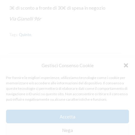
3€ di sconto a fronte di 30€ di spesa in negozio
Via Gianelli 96r
Tags:
Quinto
,
Gestisci Consenso Cookie
Leave a Reply
Per fornire le migliori esperienze, utilizziamo tecnologie come i cookie per
memorizzare e/o accedere alle informazioni del dispositivo. Il consenso a
You must be
logged in
to post a comment.
queste tecnologie ci permetterà di elaborare dati come il comportamento di
navigazione o ID unici su questo sito. Non acconsentire o ritirare il consenso
può influire negativamente su alcune caratteristiche e funzioni.
Accetta
Nega