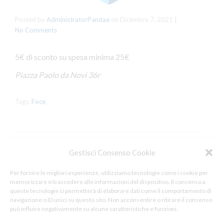
Posted by
AdministratorPandaa
on
Dicembre 7, 2021
|
No Comments
5€ di sconto su spesa minima 25€
Piazza Paolo da Novi 36r
Tags:
Foce
,
Gestisci Consenso Cookie
Leave a Reply
Per fornire le migliori esperienze, utilizziamo tecnologie come i cookie per
memorizzare e/o accedere alle informazioni del dispositivo. Il consenso a
You must be
logged in
to post a comment.
queste tecnologie ci permetterà di elaborare dati come il comportamento di
navigazione o ID unici su questo sito. Non acconsentire o ritirare il consenso
può influire negativamente su alcune caratteristiche e funzioni.