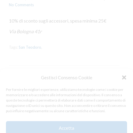
No Comments
10% di sconto sugli accessori, spesa minima 25€
Via Bologna 41r
Tags:
San Teodoro
,
Gestisci Consenso Cookie
Leave a Reply
Per fornire le migliori esperienze, utilizziamo tecnologie come i cookie per
memorizzare e/o accedere alle informazioni del dispositivo. Il consenso a
You must be
logged in
to post a comment.
queste tecnologie ci permetterà di elaborare dati come il comportamento di
navigazione o ID unici su questo sito. Non acconsentire o ritirare il consenso
può influire negativamente su alcune caratteristiche e funzioni.
Accetta