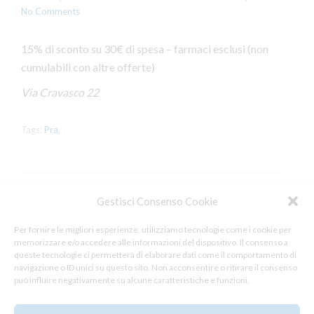
No Comments
15% di sconto su 30€ di spesa – farmaci esclusi (non
cumulabili con altre offerte)
Via Cravasco 22
Tags:
Pra
,
Gestisci Consenso Cookie
Leave a Reply
Per fornire le migliori esperienze, utilizziamo tecnologie come i cookie per
memorizzare e/o accedere alle informazioni del dispositivo. Il consenso a
You must be
logged in
to post a comment.
queste tecnologie ci permetterà di elaborare dati come il comportamento di
navigazione o ID unici su questo sito. Non acconsentire o ritirare il consenso
può influire negativamente su alcune caratteristiche e funzioni.