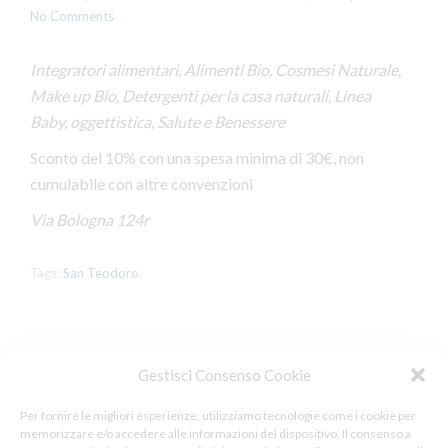
No Comments
Integratori alimentari, Alimenti Bio, Cosmesi Naturale,
Make up Bio, Detergenti per la casa naturali, Linea
Baby, oggettistica, Salute e Benessere
Sconto del 10% con una spesa minima di 30€, non
cumulabile con altre convenzioni
Via Bologna 124r
Tags:
San Teodoro
,
Gestisci Consenso Cookie
Leave a Reply
Per fornire le migliori esperienze, utilizziamo tecnologie come i cookie per
memorizzare e/o accedere alle informazioni del dispositivo. Il consenso a
You must be
logged in
to post a comment.