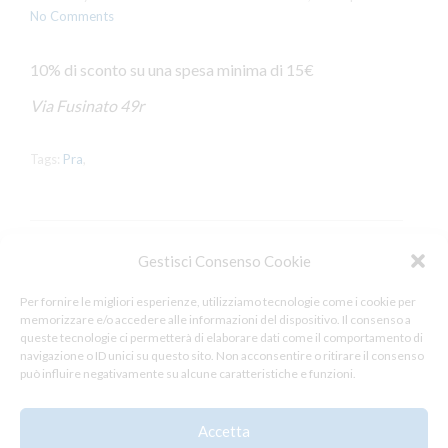
No Comments
10% di sconto su una spesa minima di 15€
Via Fusinato 49r
Tags:
Pra
,
Gestisci Consenso Cookie
Leave a Reply
Per fornire le migliori esperienze, utilizziamo tecnologie come i cookie per
memorizzare e/o accedere alle informazioni del dispositivo. Il consenso a
You must be
logged in
to post a comment.
queste tecnologie ci permetterà di elaborare dati come il comportamento di
navigazione o ID unici su questo sito. Non acconsentire o ritirare il consenso
può influire negativamente su alcune caratteristiche e funzioni.
Accetta