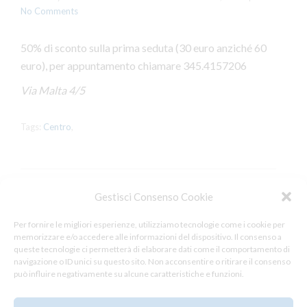
No Comments
50% di sconto sulla prima seduta (30 euro anziché 60
euro), per appuntamento chiamare 345.4157206
Via Malta 4/5
Tags:
Centro
,
Gestisci Consenso Cookie
Leave a Reply
Per fornire le migliori esperienze, utilizziamo tecnologie come i cookie per
memorizzare e/o accedere alle informazioni del dispositivo. Il consenso a
You must be
logged in
to post a comment.
queste tecnologie ci permetterà di elaborare dati come il comportamento di
navigazione o ID unici su questo sito. Non acconsentire o ritirare il consenso
può influire negativamente su alcune caratteristiche e funzioni.