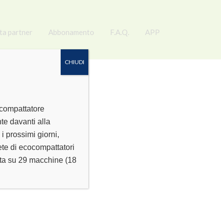
ta partner
Abbonamento
F.A.Q.
APP
CHIUDI
ocompattatore
te davanti alla
 prossimi giorni,
rete di ecocompattatori
conta su 29 macchine (18