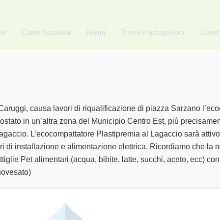
me
Come funziona
Premi
Trova i raccoglitori
Diven
Caruggi, causa lavori di riqualificazione di piazza Sarzano l’ec
ostato in un’altra zona del Municipio Centro Est, più precisamen
L’ORTO DI MANU
gaccio. L’ecocompattatore Plastipremia al Lagaccio sarà attivo i
ri di installazione e alimentazione elettrica. Ricordiamo che la 
ttiglie Pet alimentari (acqua, bibite, latte, succhi, aceto, ecc) 
novesato)