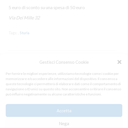
5 euro di sconto su una spesa di 50 euro
Via Dei Mille 32
Tags:
,
Sturla
Gestisci Consenso Cookie
Leave a Reply
Per fornire le migliori esperienze, utilizziamo tecnologie come i cookie per
memorizzare e/o accedere alle informazioni del dispositivo. Il consenso a
You must be
logged in
to post a comment.
queste tecnologie ci permetterà di elaborare dati come il comportamento di
navigazione o ID unici su questo sito. Non acconsentire o ritirare il consenso
può influire negativamente su alcune caratteristiche e funzioni.
Accetta
Nega