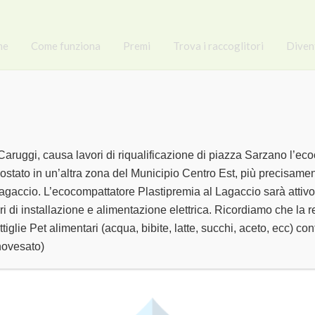
me
Come funziona
Premi
Trova i raccoglitori
Diven
Caruggi, causa lavori di riqualificazione di piazza Sarzano l’ec
ostato in un’altra zona del Municipio Centro Est, più precisamen
Supermercato
gaccio. L’ecocompattatore Plastipremia al Lagaccio sarà attivo i
ri di installazione e alimentazione elettrica. Ricordiamo che la 
ttiglie Pet alimentari (acqua, bibite, latte, succhi, aceto, ecc) 
novesato)