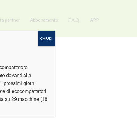
ta partner
Abbonamento
F.A.Q.
APP
CHIUDI
ocompattatore
te davanti alla
 prossimi giorni,
rete di ecocompattatori
conta su 29 macchine (18