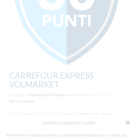
CARREFOUR EXPRESS
VOLMARKET
Posted by
AdministratorPandaa
on
Novembre 17, 2022
|
No Comments
5€ di sconto su una spesa minima di 30€ Via Carlo
Camozzini 35r
Gestisci Consenso Cookie
Per fornire le migliori esperienze, utilizziamo tecnologie come i cookie per
Tags:
,
Voltri