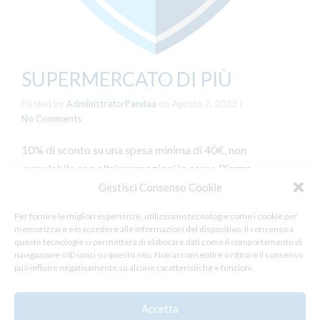
SUPERMERCATO DI PIÙ
Posted by
AdministratorPandaa
on
Agosto 7, 2023
|
No Comments
10% di sconto su una spesa minima di 40€, non
cumulabile con altri promozioni in corso Piazza
Borzino 8, Busalla
Gestisci Consenso Cookie
Per fornire le migliori esperienze, utilizziamo tecnologie come i cookie per
Tags:
Busalla
,
memorizzare e/o accedere alle informazioni del dispositivo. Il consenso a
queste tecnologie ci permetterà di elaborare dati come il comportamento di
navigazione o ID unici su questo sito. Non acconsentire o ritirare il consenso
può influire negativamente su alcune caratteristiche e funzioni.
Accetta